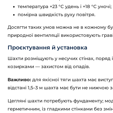
температура +23 °C удень і +18 °C уночі;
помірна швидкість руху повітря.
Досягти таких умов можна не в кожному буд
природної вентиляції використовують граві
Проєктування й установка
Шахти розміщують у несучих стінах, поряд 
козирками — захистом від опадів.
Важливо:
для якісної тяги шахта має висту
відстані 1,5–3 м шахта має бути не нижчою з
Цегляні шахти потребують фундаменту; мод
герметичним, із гладкими стінками без змі