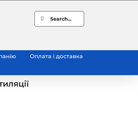
Search
for:
панію
Оплата і доставка
тиляції