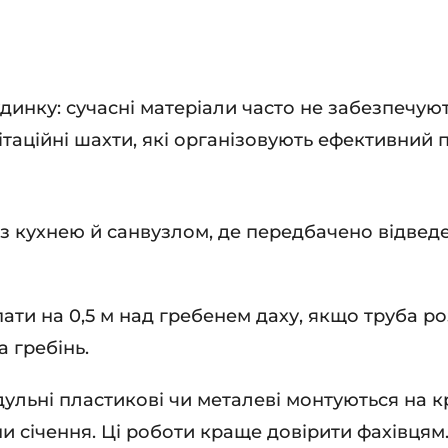
инку: сучасні матеріали часто не забезпечують
таційні шахти, які організовують ефективний 
із кухнею й санвузлом, де передбачено відвед
пати на 0,5 м над гребенем даху, якщо труба ро
а гребінь.
ульні пластикові чи металеві монтуються на 
ни січення. Ці роботи краще довірити фахівцям