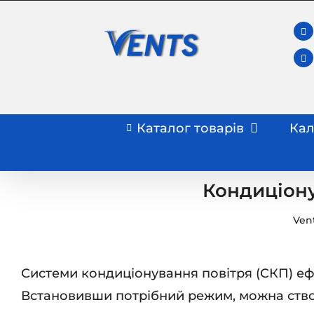
Skip
to
content
Каталог товарів
Кал
Кондиціону
Ven
Системи кондиціонування повітря (СКП) еф
Встановивши потрібний режим, можна створ