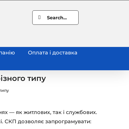
Search
for:
панію
Оплата і доставка
ізного типу
типу
х — як житлових, так і службових.
і. СКП дозволяє запрограмувати: