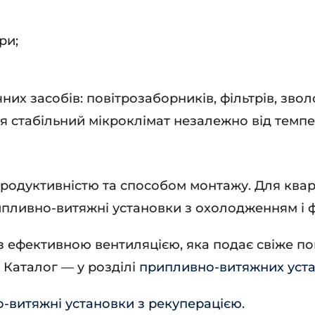
ри;
их засобів: повітрозаборників, фільтрів, звол
я стабільний мікроклімат незалежно від темпе
родуктивністю та способом монтажу. Для кварт
рипливно-витяжні установки з охолодженням і ф
 ефективною вентиляцією, яка подає свіже по
. Каталог — у розділі
припливно-витяжних уст
-витяжні установки з рекуперацією
.