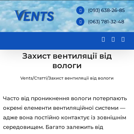
Skip
(093) 638-26-85
to
(063) 781-32-48
content
Захист вентиляції від
вологи
Vents
/
Статті
/
Захист вентиляції від вологи
Часто від проникнення вологи потерпають
окремі елементи вентиляційної системи —
адже вона постійно контактує із зовнішнім
середовищем. Багато залежить від