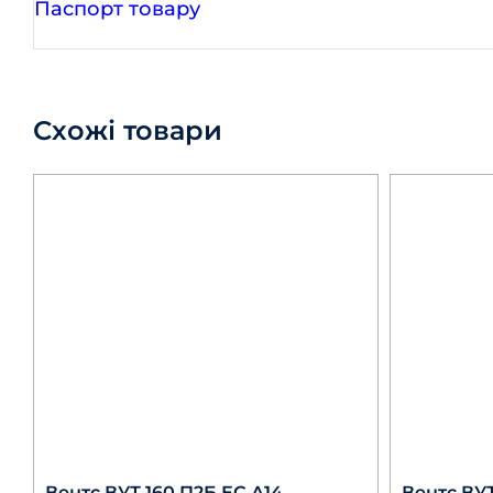
Паспорт товару
Схожі товари
Вентс ВУТ 160 П2Б ЕС А14
Вентс ВУТ