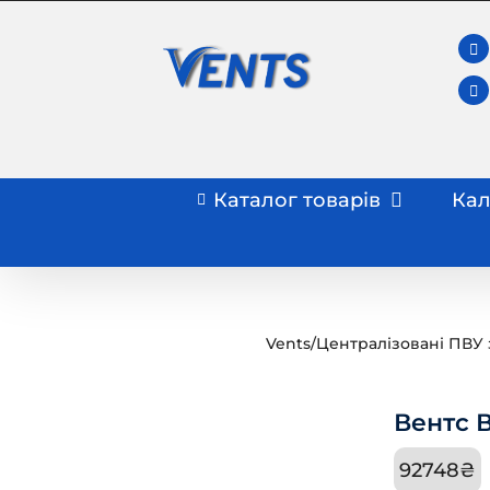
Skip
to
content
Каталог товарів
Кал
Vents
/
Централізовані ПВУ 
Вентс 
92748
₴