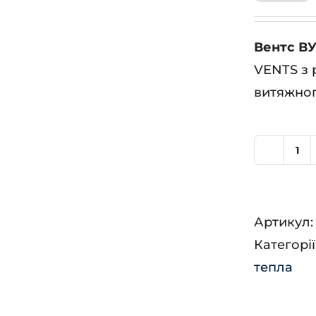
Вентс ВУ
VENTS з 
витяжног
Ве
ВУ
53
Артикул
ЕГ
Категорії
кіл
тепла