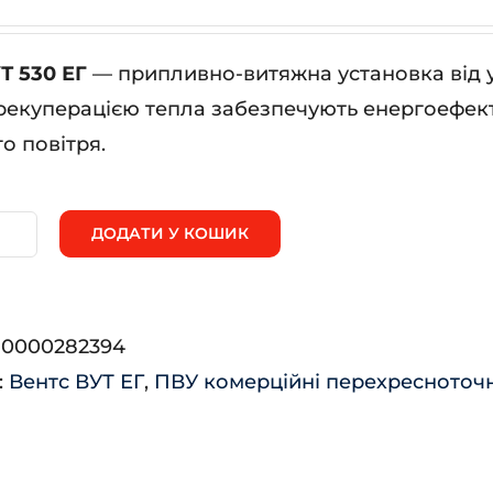
Т 530 ЕГ
— припливно-витяжна установка від 
рекуперацією тепла забезпечують енергоефек
о повітря.
ДОДАТИ У КОШИК
нтс
Т
0
:
0000282394
:
Вентс ВУТ ЕГ
,
ПВУ комерційні перехресноточн
ькість