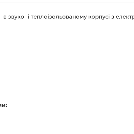
в звуко- і теплоізольованому корпусі з елект
ми: