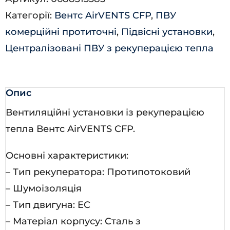
Л-
Категорії:
Вентс AirVENTS CFP
,
ПВУ
А21
комерційні протиточні
,
Підвісні установки
,
кількість
Централізовані ПВУ з рекуперацією тепла
Опис
Вентиляційні установки із рекуперацією
тепла Вентс AirVENTS CFP.
Основні характеристики:
– Тип рекуператора: Протипотоковий
– Шумоізоляція
– Тип двигуна: EC
– Матеріал корпусу: Сталь з