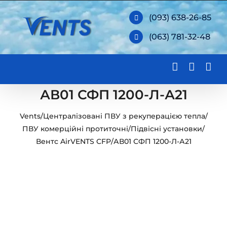
Skip
(093) 638-26-85
to
(063) 781-32-48
content
АВ01 СФП 1200-Л-А21
Vents
/
Централізовані ПВУ з рекуперацією тепла
/
ПВУ комерційні протиточні
/
Підвісні установки
/
Вентс AirVENTS CFP
/
АВ01 СФП 1200-Л-А21