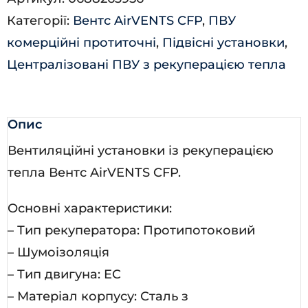
Л-
Категорії:
Вентс AirVENTS CFP
,
ПВУ
А31
комерційні протиточні
,
Підвісні установки
,
кількість
Централізовані ПВУ з рекуперацією тепла
Опис
Вентиляційні установки із рекуперацією
тепла Вентс AirVENTS CFP.
Основні характеристики:
– Тип рекуператора: Протипотоковий
– Шумоізоляція
– Тип двигуна: EC
– Матеріал корпусу: Сталь з