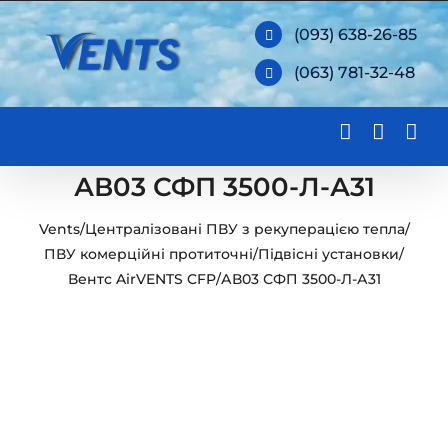
Skip
(093) 638-26-85
to
(063) 781-32-48
content
АВ03 СФП 3500-Л-А31
Vents
/
Централізовані ПВУ з рекуперацією тепла
/
ПВУ комерційні протиточні
/
Підвісні установки
/
Вентс AirVENTS CFP
/
АВ03 СФП 3500-Л-А31