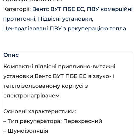
ПБЕ
Категорії:
Вентс ВУТ ПБЕ ЕС
,
ПВУ комерційні
ЕС
протиточні
,
Підвісні установки
,
П
Централізовані ПВУ з рекуперацією тепла
А21
кількість
Опис
Компактні підвісні припливно-витяжні
установки Вентс ВУТ ПБЕ ЕС в звуко- і
теплоізольованому корпусі з
електронагрівачем.
Основні характеристики:
– Тип рекуператора: Перехресний
– Шумоізоляція