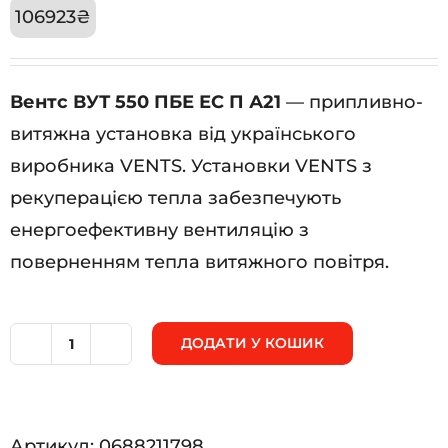
106923
₴
Вентс ВУТ 550 ПБЕ ЕС П А21
— припливно-
витяжна установка від українського
виробника VENTS. Установки VENTS з
рекуперацією тепла забезпечують
енергоефективну вентиляцію з
поверненням тепла витяжного повітря.
ДОДАТИ У КОШИК
Вентс
ВУТ
550
Артикул:
0688211798