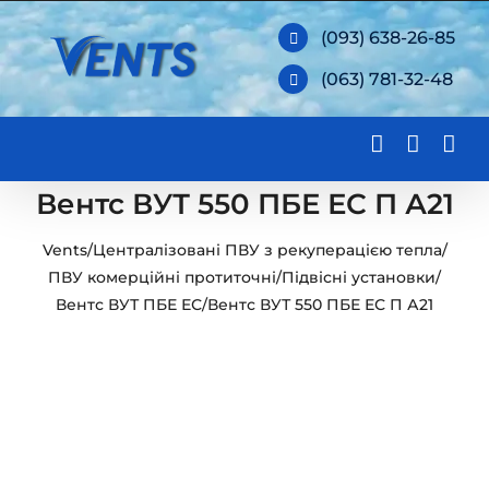
Skip
(093) 638-26-85
to
(063) 781-32-48
content
Вентс ВУТ 550 ПБЕ ЕС П А21
Vents
/
Централізовані ПВУ з рекуперацією тепла
/
ПВУ комерційні протиточні
/
Підвісні установки
/
Вентс ВУТ ПБЕ ЕС
/
Вентс ВУТ 550 ПБЕ ЕС П А21