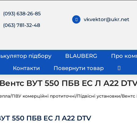
(093) 638-26-85
vkvektor@ukr.net
(063) 781-32-48
ькулятор підбору
BLAUBERG
Про ком
Контакти
Повернути товар
Вентс ВУТ 550 ПБВ ЕС Л А22 DT
епла
/
ПВУ комерційні протиточні
/
Підвісні установки
/
Вентс
ВУТ 550 ПБВ ЕС Л А22 DTV