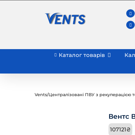
Skip
to
content
Каталог товарів
Кал
Vents
/
Централізовані ПВУ з рекуперацією т
Вентс 
107121
₴