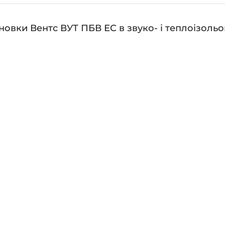
V
ькість
новки Вентс ВУТ ПБВ ЕС в звуко- і теплоізоль