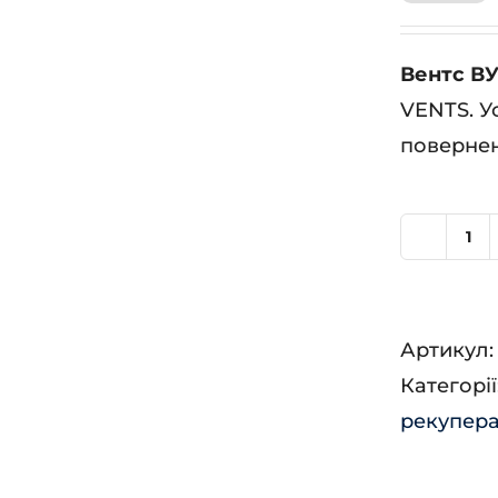
Вентс ВУ
VENTS. У
повернен
Ве
ВУ
55
Артикул
ПБ
Категорії
ЕС
рекупера
Л
А2