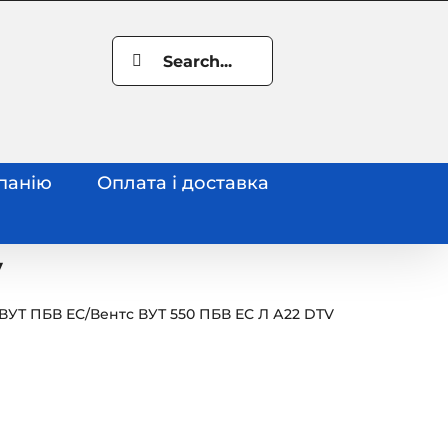
Search
for:
панію
Оплата і доставка
V
 ВУТ ПБВ ЕС
/
Вентс ВУТ 550 ПБВ ЕС Л А22 DTV