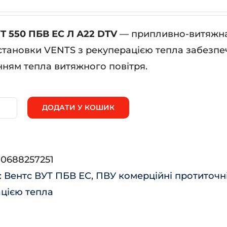
Т 550 ПБВ ЕС Л А22 DTV
— припливно-витяжна 
становки VENTS з рекуперацією тепла забезпе
ням тепла витяжного повітря.
ДОДАТИ У КОШИК
нтс
Т
0
:
0688257251
В
:
Вентс ВУТ ПБВ ЕС
,
ПВУ комерційні протиточн
цією тепла
2