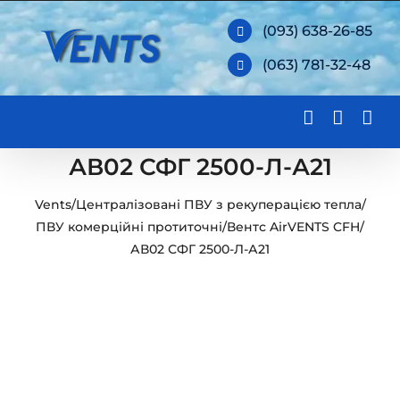
Skip
(093) 638-26-85
to
(063) 781-32-48
content
АВ02 СФГ 2500-Л-А21
Vents
/
Централізовані ПВУ з рекуперацією тепла
/
ПВУ комерційні протиточні
/
Вентс AirVENTS CFH
/
АВ02 СФГ 2500-Л-А21