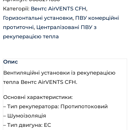
Л-
Категорії:
Вентс AirVENTS CFH
,
А21
Горизонтальні установки
,
ПВУ комерційні
кількість
протиточні
,
Централізовані ПВУ з
рекуперацією тепла
Опис
Вентиляційні установки із рекуперацією
тепла Вентс AirVENTS CFH.
Основні характеристики:
– Тип рекуператора: Протипотоковий
– Шумоізоляція
– Тип двигуна: EC