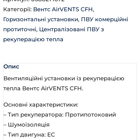
Л-
Категорії:
Вентс AirVENTS CFH
,
А31
Горизонтальні установки
,
ПВУ комерційні
кількість
протиточні
,
Централізовані ПВУ з
рекуперацією тепла
Опис
Вентиляційні установки із рекуперацією
тепла Вентс AirVENTS CFH.
Основні характеристики:
– Тип рекуператора: Протипотоковий
– Шумоізоляція
– Тип двигуна: EC