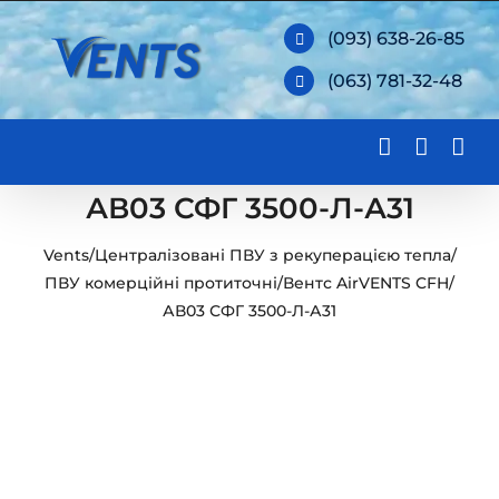
Skip
(093) 638-26-85
to
(063) 781-32-48
content
АВ03 СФГ 3500-Л-А31
Vents
/
Централізовані ПВУ з рекуперацією тепла
/
ПВУ комерційні протиточні
/
Вентс AirVENTS CFH
/
АВ03 СФГ 3500-Л-А31