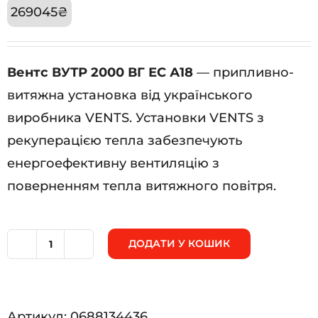
269045
₴
Вентс ВУТР 2000 ВГ ЕС А18
— припливно-
витяжна установка від українського
виробника VENTS. Установки VENTS з
рекуперацією тепла забезпечують
енергоефективну вентиляцію з
поверненням тепла витяжного повітря.
ДОДАТИ У КОШИК
Вентс
ВУТР
2000
Артикул:
0688134436