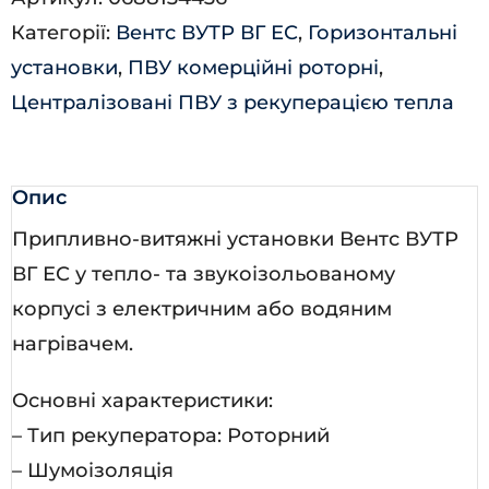
ВГ
Категорії:
Вентс ВУТР ВГ ЕС
,
Горизонтальні
ЕС
установки
,
ПВУ комерційні роторні
,
А18
Централізовані ПВУ з рекуперацією тепла
кількість
Опис
Припливно-витяжні установки Вентс ВУТР
ВГ ЕС у тепло- та звукоізольованому
корпусі з електричним або водяним
нагрівачем.
Основні характеристики:
– Тип рекуператора: Роторний
– Шумоізоляція