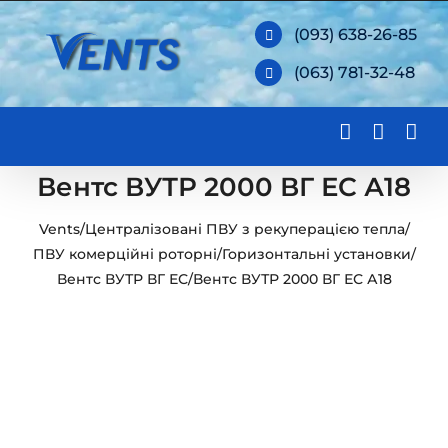
Skip
(093) 638-26-85
to
(063) 781-32-48
content
Вентс ВУТР 2000 ВГ ЕС А18
Vents
/
Централізовані ПВУ з рекуперацією тепла
/
ПВУ комерційні роторні
/
Горизонтальні установки
/
Вентс ВУТР ВГ ЕС
/
Вентс ВУТР 2000 ВГ ЕС А18