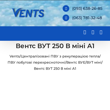
Skip
(093) 638-26-85
to
(063) 781-32-48
content
Вентс ВУТ 250 В міні А1
Vents
/
Централізовані ПВУ з рекуперацією тепла
/
ПВУ побутові перехресноточні
/
Вентс ВУЕ/ВУТ міні
/
Вентс ВУТ 250 В міні А1