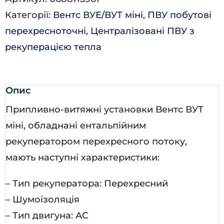
В
Категорії:
Вентс ВУЕ/ВУТ міні
,
ПВУ побутові
міні
перехресноточні
,
Централізовані ПВУ з
А1
рекуперацією тепла
кількість
Опис
Припливно-витяжні установки Вентс ВУТ
міні, обладнані ентальпійним
рекуператором перехресного потоку,
мають наступні характеристики:
– Тип рекуператора: Перехресний
– Шумоізоляція
– Тип двигуна: AC