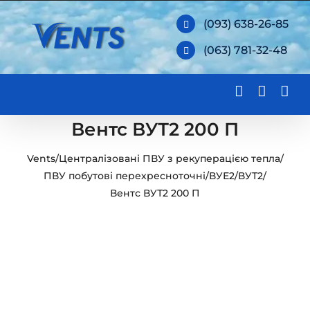
Skip
(093) 638-26-85
to
(063) 781-32-48
content
Вентс ВУТ2 200 П
Vents
/
Централізовані ПВУ з рекуперацією тепла
/
ПВУ побутові перехресноточні
/
ВУЕ2/ВУТ2
/
Вентс ВУТ2 200 П