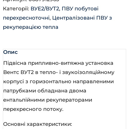
П
Категорії:
ВУЕ2/ВУТ2
,
ПВУ побутові
кількість
перехресноточні
,
Централізовані ПВУ з
рекуперацією тепла
Опис
Підвісна припливно-витяжна установка
Вентс ВУТ2 в тепло- і звукоізоляційному
корпусі з горизонтально направленими
патрубками обладнана двома
ентальпійними рекуператорами
перехресного потоку.
Основні характеристики: