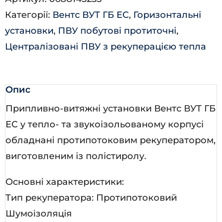
ГБЕ
Категорії:
Вентс ВУТ ГБ ЕС
,
Горизонтальні
ЕС
установки
,
ПВУ побутові протиточні
,
А21
Централізовані ПВУ з рекуперацією тепла
кількість
Опис
Припливно-витяжні установки Вентс ВУТ ГБ
ЕС у тепло- та звукоізольованому корпусі
обладнані протипотоковим рекуператором,
виготовленим із полістиролу.
Основні характеристики:
Тип рекуператора: Протипотоковий
Шумоізоляція