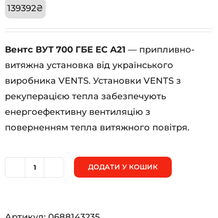
139392
₴
Вентс ВУТ 700 ГБЕ ЕС А21
— припливно-
витяжна установка від українського
виробника VENTS. Установки VENTS з
рекуперацією тепла забезпечують
енергоефективну вентиляцію з
поверненням тепла витяжного повітря.
ДОДАТИ У КОШИК
Вентс
ВУТ
700
Артикул:
0688143235