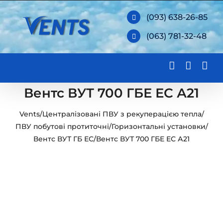
Skip
(093) 638-26-85
to
(063) 781-32-48
content
Вентс ВУТ 700 ГБЕ ЕС А21
Vents
/
Централізовані ПВУ з рекуперацією тепла
/
ПВУ побутові протиточні
/
Горизонтальні установки
/
Вентс ВУТ ГБ ЕС
/
Вентс ВУТ 700 ГБЕ ЕС А21