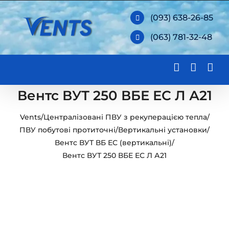
Skip
(093) 638-26-85
to
(063) 781-32-48
content
Вентс ВУТ 250 ВБЕ ЕС Л А21
Vents
/
Централізовані ПВУ з рекуперацією тепла
/
ПВУ побутові протиточні
/
Вертикальні установки
/
Вентс ВУТ ВБ ЕС (вертикальні)
/
Вентс ВУТ 250 ВБЕ ЕС Л А21