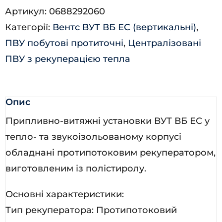
Артикул:
0688292060
ВБЕ
Категорії:
Вентс ВУТ ВБ ЕС (вертикальні)
,
ЕС
ПВУ побутові протиточні
,
Централізовані
Л
ПВУ з рекуперацією тепла
А21
кількість
Опис
Припливно-витяжні установки ВУТ ВБ ЕС у
тепло- та звукоізольованому корпусі
обладнані протипотоковим рекуператором,
виготовленим із полістиролу.
Основні характеристики:
Тип рекуператора: Протипотоковий