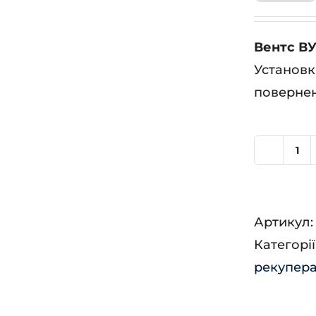
Вентс ВУ
Установк
повернен
Ве
ВУ
25
Артикул
ПЕ
Категорії
ЕС
рекупера
Л
А2