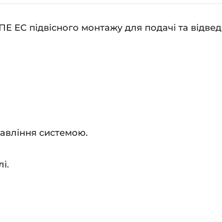
ькість
 ЕС підвісного монтажу для подачі та відведе
авління системою.
і.