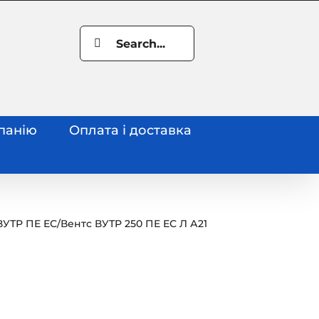
Search
for:
панію
Оплата і доставка
ВУТР ПЕ ЕС
/
Вентс ВУТР 250 ПЕ ЕС Л А21