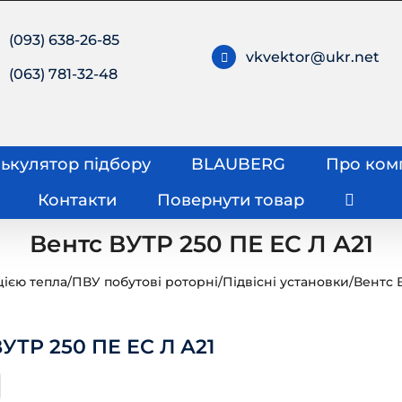
(093) 638-26-85
vkvektor@ukr.net
(063) 781-32-48
ькулятор підбору
BLAUBERG
Про ком
Контакти
Повернути товар
Вентс ВУТР 250 ПЕ ЕС Л А21
цією тепла
/
ПВУ побутові роторні
/
Підвісні установки
/
Вентс 
ВУТР 250 ПЕ ЕС Л А21