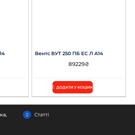
14
Вентс ВУТ 250 ПБ ЕС Л А14
89229
₴
ДОДАТИ У КОШИК
ка,
Статті