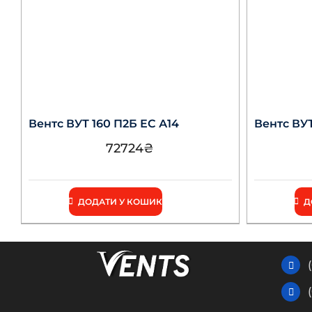
Вентс ВУТ 160 П2Б ЕС А14
Вентс ВУТ
72724
₴
ДОДАТИ У КОШИК
Д