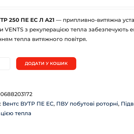
ТР 250 ПЕ ЕС Л А21
— припливно-витяжна устан
и VENTS з рекуперацією тепла забезпечують 
ням тепла витяжного повітря.
ДОДАТИ У КОШИК
нтс
ТР
0
:
0688203172
:
Вентс ВУТР ПЕ ЕС
,
ПВУ побутові роторні
,
Підв
цією тепла
1