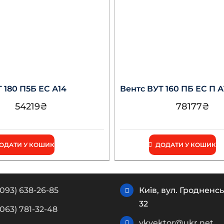
 180 П5Б ЕС А14
Вентс ВУТ 160 ПБ ЕС П А
54219
₴
78177
₴
ОДАТИ У КОШИК
ДОДАТИ У КОШИК
(093) 638-26-85
Київ, вул. Гродненсь
32
(063) 781-32-48
vkvektor@ukr.net