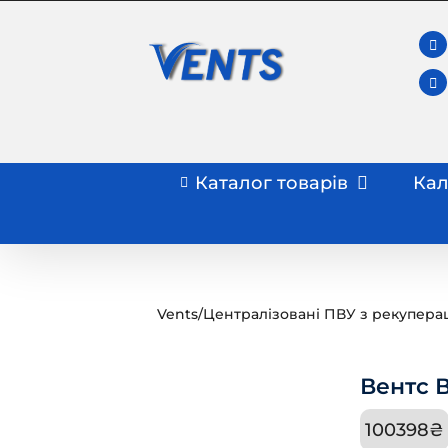
Skip
to
content
Каталог товарів
Кал
Vents
/
Централізовані ПВУ з рекупера
Вентс 
100398
₴