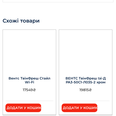
Схожі товари
Вентс ТвінФреш Стайл
ВЕНТС ТвінФреш Ізі-Д
Wi-Fi
РА3-50С1-Л035-2 хром
17549
₴
19815
₴
ДОДАТИ У КОШИК
ДОДАТИ У КОШИК