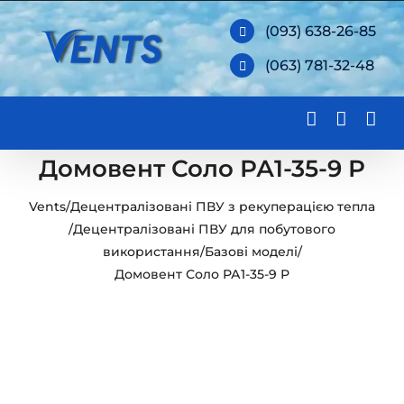
Skip
(093) 638-26-85
to
(063) 781-32-48
content
Домовент Соло РА1-35-9 Р
Vents
/
Децентралізовані ПВУ з рекуперацією тепла
/
Децентралізовані ПВУ для побутового
використання
/
Базові моделі
/
Домовент Соло РА1-35-9 Р