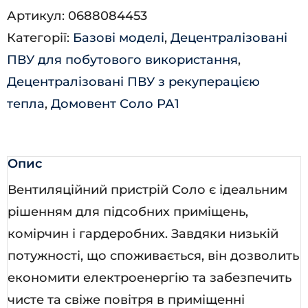
Артикул:
0688084453
35-
Категорії:
Базові моделі
,
Децентралізовані
9
ПВУ для побутового використання
,
Р
Децентралізовані ПВУ з рекуперацією
кількість
тепла
,
Домовент Соло РА1
Опис
Вентиляційний пристрій Соло є ідеальним
рішенням для підсобних приміщень,
комірчин і гардеробних. Завдяки низькій
потужності, що споживається, він дозволить
економити електроенергію та забезпечить
чисте та свіже повітря в приміщенні