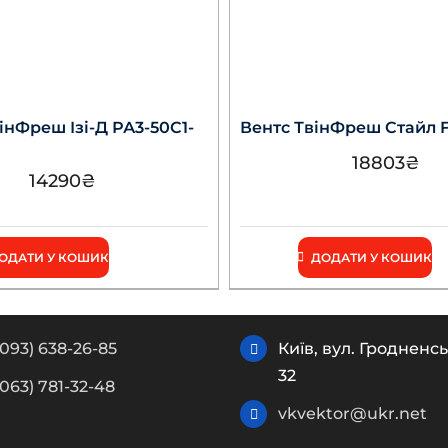
нФреш Ізі-Д РА3-50С1-
Вентс ТвінФреш Стайл F
18803
₴
14290
₴
ОДАТИ У КОШИК
ДОДАТИ У КОШИК
(093) 638-26-85
Київ, вул. Гродненсь
32
(063) 781-32-48
vkvektor@ukr.net