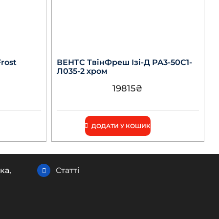
rost
ВЕНТС ТвінФреш Ізі-Д РА3-50С1-
Л035-2 хром
19815
₴
ДОДАТИ У КОШИК
ка,
Статті