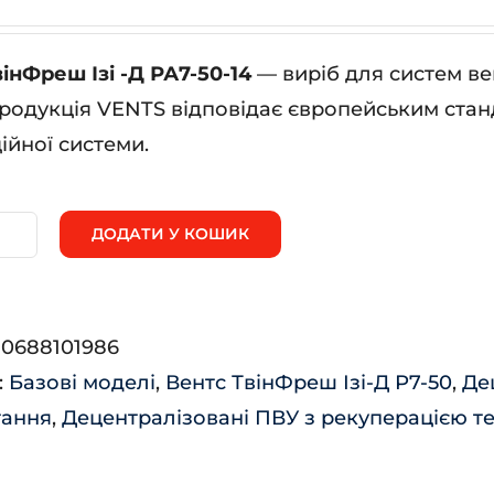
інФреш Ізі -Д РА7-50-14
— виріб для систем ве
родукція VENTS відповідає європейським станд
ійної системи.
ДОДАТИ У КОШИК
НТС
інФреш
:
0688101986
:
Базові моделі
,
Вентс ТвінФреш Ізі-Д Р7-50
,
Де
7-
тання
,
Децентралізовані ПВУ з рекуперацією т
-