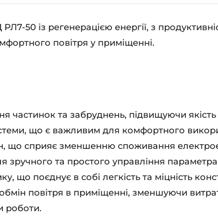
ькість
 РЛ7-50 із регенерацією енергії, з продуктивн
мфортного повітря у приміщенні.
ня частинок та забруднень, підвищуючи якість 
истеми, що є важливим для комфортного викори
н, що сприяє зменшенню споживання електроене
ля зручного та простого управління параметра
у, що поєднує в собі легкість та міцність конст
обмін повітря в приміщенні, зменшуючи витрат
 роботи.