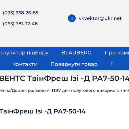
(093) 638-26-85
vkvektor@ukr.net
(063) 781-32-48
ькулятор підбору
BLAUBERG
Про ком
Контакти
Повернути товар
ВЕНТС ТвінФреш Ізі -Д РА7-50-1
тепла
/
Децентралізовані ПВУ для побутового використання
вінФреш Ізі -Д РА7-50-14