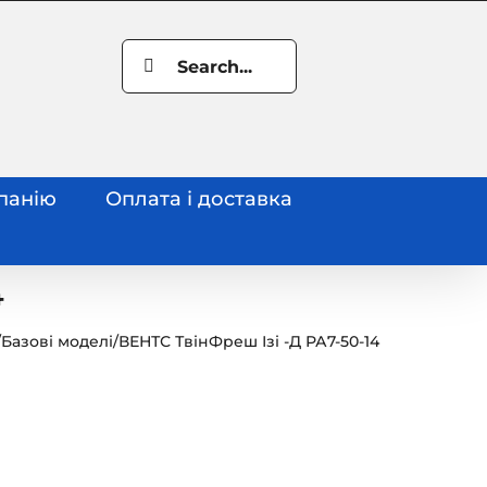
Search
for:
панію
Оплата і доставка
4
/
Базові моделі
/
ВЕНТС ТвінФреш Ізі -Д РА7-50-14