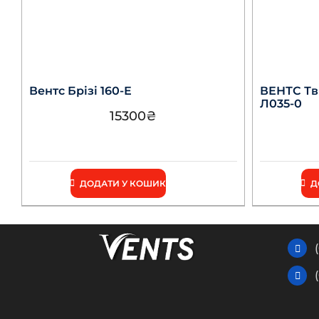
Вентс Брізі 160-Е
ВЕНТС Тві
Л035-0
15300
₴
ДОДАТИ У КОШИК
Д