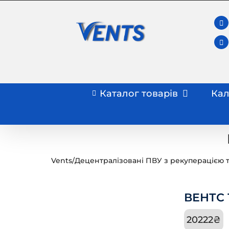
Skip
to
content
Каталог товарів
Кал
Vents
/
Децентралізовані ПВУ з рекуперацією 
ВЕНТС Т
20222
₴