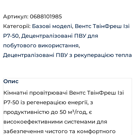
Ізі
Артикул:
0688101985
РА7-
Категорії:
Базові моделі
,
Вентс ТвінФреш Ізі
50-
Р7-50
,
Децентралізовані ПВУ для
14
побутового використання
,
кількість
Децентралізовані ПВУ з рекуперацією тепла
Опис
Кімнатні провітрювачі Вентс ТвінФреш Ізі
Р7-50 із регенерацією енергії, з
продуктивністю до 50 м³/год, є
високоефективними системами для
забезпечення чистого та комфортного