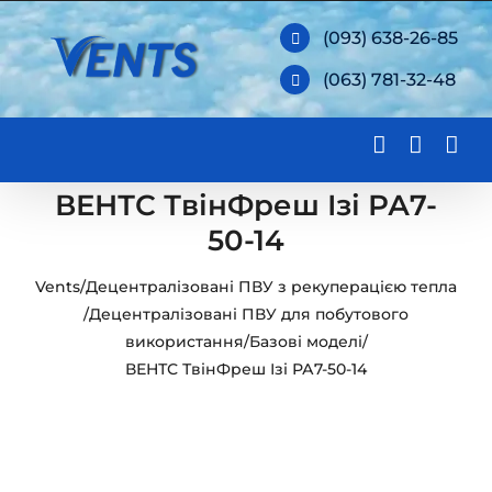
Skip
(093) 638-26-85
to
(063) 781-32-48
content
ВЕНТС ТвінФреш Ізі РА7-
50-14
Vents
/
Децентралізовані ПВУ з рекуперацією тепла
/
Децентралізовані ПВУ для побутового
використання
/
Базові моделі
/
ВЕНТС ТвінФреш Ізі РА7-50-14