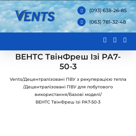
Skip
(093) 638-26-85
to
(063) 781-32-48
content
ВЕНТС ТвінФреш Ізі РА7-
50-3
Vents
/
Децентралізовані ПВУ з рекуперацією тепла
/
Децентралізовані ПВУ для побутового
використання
/
Базові моделі
/
ВЕНТС ТвінФреш Ізі РА7-50-3