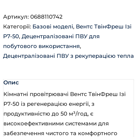
Ізі
Артикул:
0688110742
РА7-
Категорії:
Базові моделі
,
Вентс ТвінФреш Ізі
50-
Р7-50
,
Децентралізовані ПВУ для
3
побутового використання
,
кількість
Децентралізовані ПВУ з рекуперацією тепла
Опис
Кімнатні провітрювачі Вентс ТвінФреш Ізі
Р7-50 із регенерацією енергії, з
продуктивністю до 50 м³/год, є
високоефективними системами для
забезпечення чистого та комфортного