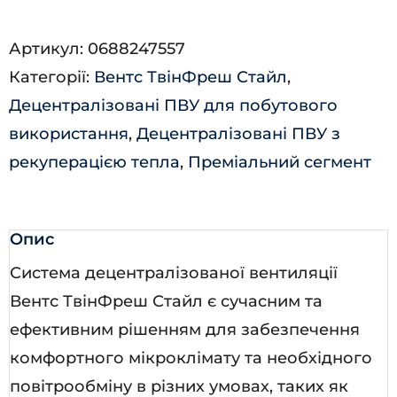
Стайл
Артикул:
0688247557
Wi-
Категорії:
Вентс ТвінФреш Стайл
,
Fi
Децентралізовані ПВУ для побутового
кількість
використання
,
Децентралізовані ПВУ з
рекуперацією тепла
,
Преміальний сегмент
Опис
Система децентралізованої вентиляції
Вентс ТвінФреш Стайл є сучасним та
ефективним рішенням для забезпечення
комфортного мікроклімату та необхідного
повітрообміну в різних умовах, таких як