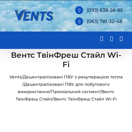
Skip
(093) 638-26-85
to
(063) 781-32-48
content
Вентс ТвінФреш Стайл Wi-
Fi
Vents
/
Децентралізовані ПВУ з рекуперацією тепла
/
Децентралізовані ПВУ для побутового
використання
/
Преміальний сегмент
/
Вентс
ТвінФреш Стайл
/
Вентс ТвінФреш Стайл Wi-Fi