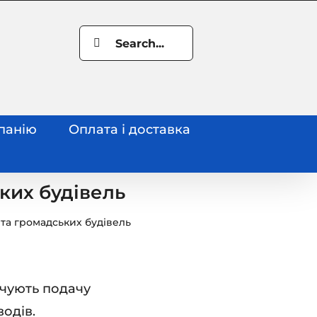
Search
for:
панію
Оплата і доставка
ких будівель
та громадських будівель
ечують подачу
одів.