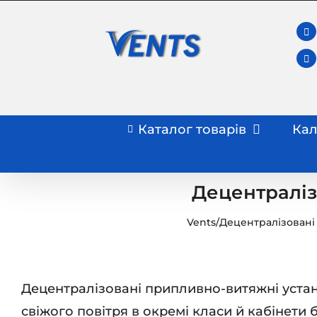
Skip
to
content
Каталог товарів
Кал
Децентраліз
Vents
/
Децентралізовані
Децентралізовані припливно-витяжні устан
свіжого повітря в окремі класи й кабінети