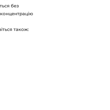
ться без
 концентрацію
іться також: