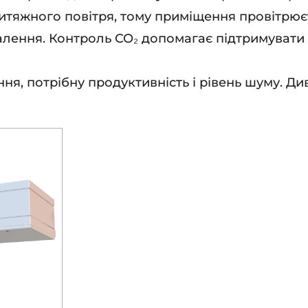
итяжного повітря, тому приміщення провітрює
алення. Контроль CO₂ допомагає підтримувати
я, потрібну продуктивність і рівень шуму. Див