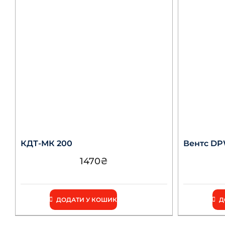
КДТ-МК 200
Вентс D
1470
₴
ДОДАТИ У КОШИК
Д