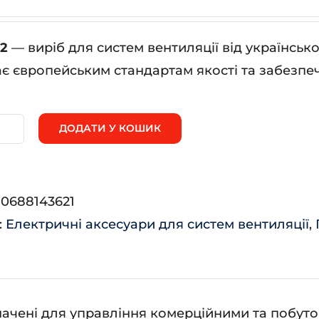
2
— виріб для систем вентиляції від українсь
ає європейським стандартам якості та забезпеч
ДОДАТИ У КОШИК
нтс
2
ькість
:
0688143621
:
Електричні аксесуари для систем вентиляції
,
значені для управління комерційними та поб