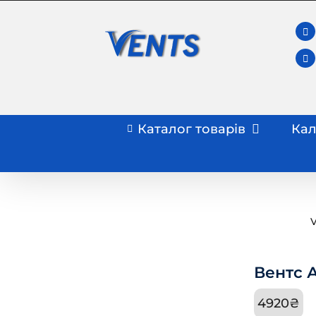
Skip
to
content
Каталог товарів
Кал
V
Вентс 
4920
₴