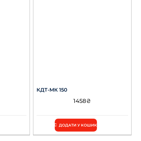
КДТ-МК 150
1458
₴
ДОДАТИ У КОШИК