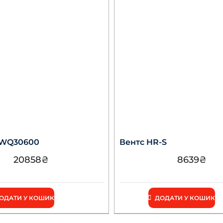
PWQ30600
Вентс HR-S
20858
₴
8639
₴
ОДАТИ У КОШИК
ДОДАТИ У КОШИК