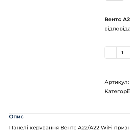
Вентс А2
відповід
Ве
А2
кіл
Артикул
Категорії
Опис
Панелі керування Вентс А22/А22 WiFi при