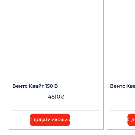
Вентс Квайт 150 В
Вентс Ква
4510
₴
ДОДАТИ У КОШИК
Д