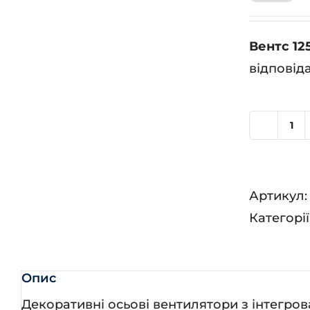
Вентс 12
відповід
Ве
125
ЛД
Артикул
кіл
Категорії
Опис
Декоративні осьові вентилятори з інтегро