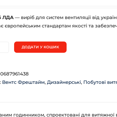
5 ЛДА
— виріб для систем вентиляції від укра
ає європейським стандартам якості та забезпеч
ДОДАТИ У КОШИК
нтс
А
:
0687961438
ькість
:
Вентс Фрештайм
,
Дизайнерські
,
Побутові вит
ваним годинником, спроектовані для витяжної 