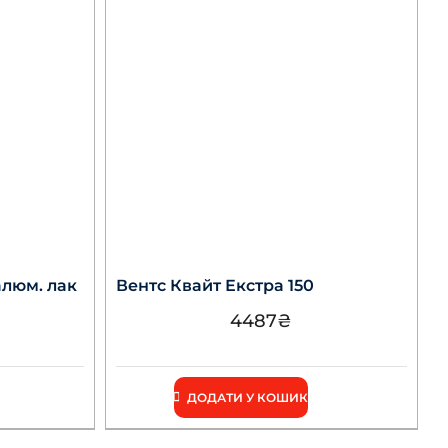
алюм. лак
Вентс Квайт Екстра 150
4487
₴
ДОДАТИ У КОШИК