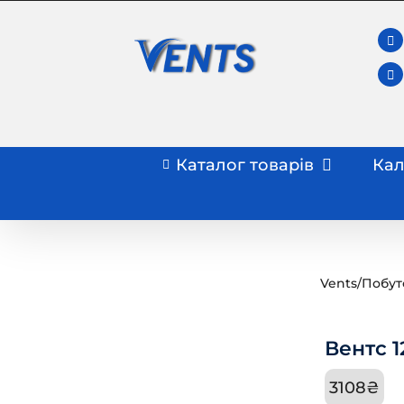
Skip
to
content
Каталог товарів
Кал
Vents
/
Побут
Вентс 
3108
₴