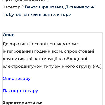
алюм.
Категорії:
Вентс Фрештайм
,
Дизайнерські
,
мат.
Побутові витяжні вентилятори
кількість
Опис
Декоративні осьові вентилятори з
інтегрованим годинником, спроектовані
для витяжної вентиляції та обладнані
електродвигуном типу змінного струму (AC).
Опис товару
Паспорт товару
Характеристики: