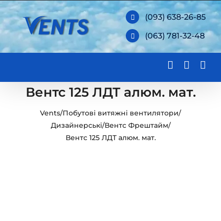
Skip
(093) 638-26-85
to
(063) 781-32-48
content
Вентс 125 ЛДТ алюм. мат.
Vents
/
Побутові витяжні вентилятори
/
Дизайнерські
/
Вентс Фрештайм
/
Вентс 125 ЛДТ алюм. мат.