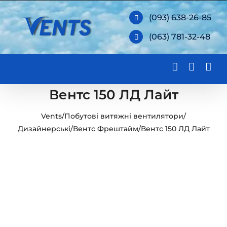
Skip
(093) 638-26-85
to
(063) 781-32-48
content
Вентс 150 ЛД Лайт
Vents
/
Побутові витяжні вентилятори
/
Дизайнерські
/
Вентс Фрештайм
/
Вентс 150 ЛД Лайт