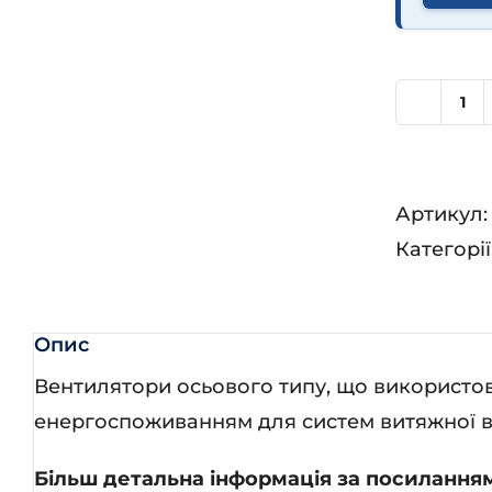
Ве
Кв
Ди
Артикул
125
Категорії
кіл
Опис
Вентилятори осьового типу, що використову
енергоспоживанням для систем витяжної вен
Більш детальна інформація за посилання