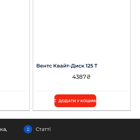
Вентс Квайт-Диск 125 Т
4387
₴
ДОДАТИ У КОШИК
ка,
Статті