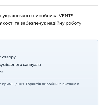
ід українського виробника VENTS.
кості та забезпечує надійну роботу
о отвору
 суміщеного санвузла
ти
е приміщення. Гарантія виробника вказана в