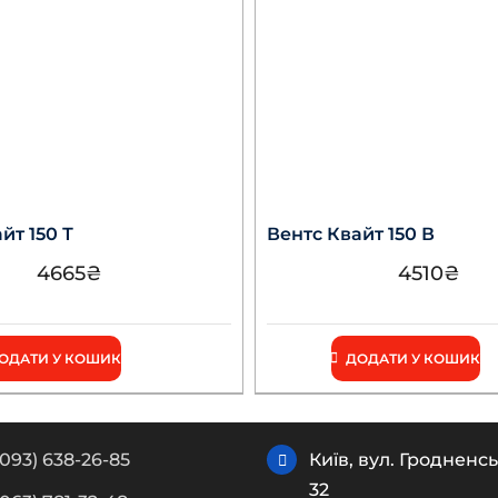
йт 150 Т
Вентс Квайт 150 В
4665
₴
4510
₴
ОДАТИ У КОШИК
ДОДАТИ У КОШИК
(093) 638-26-85
Київ, вул. Гродненсь
32