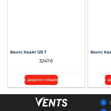
Вентс Квайт 125 Т
Вентс Ква
3247
₴
ДОДАТИ У КОШИК
Д