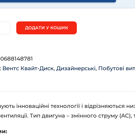
ДОДАТИ У КОШИК
нтс
айт-
ск
:
0688148781
:
Вентс Квайт-Диск
,
Дизайнерські
,
Побутові ви
ькість
ють інноваційні технології і відрізняються н
тиляції. Тип двигуна – змінного струму (AC),
ми: