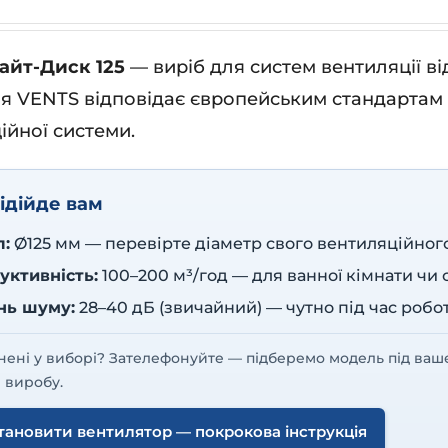
айт-Диск 125
— виріб для систем вентиляції в
я VENTS відповідає європейським стандартам я
ійної системи.
ідійде вам
л:
Ø125 мм — перевірте діаметр свого вентиляційног
уктивність:
100–200 м³/год — для ванної кімнати чи
ень шуму:
28–40 дБ (звичайний) — чутно під час робо
нені у виборі? Зателефонуйте — підберемо модель під ваш
 виробу.
тановити вентилятор — покрокова інструкція