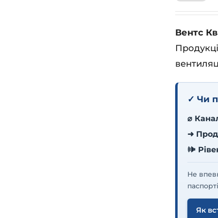
Вентс Кв
Продукці
вентиляц
✓ Чи п
⌀ Кана
➜ Прод
🕪 Рів
Не впев
паспорті
Як вс