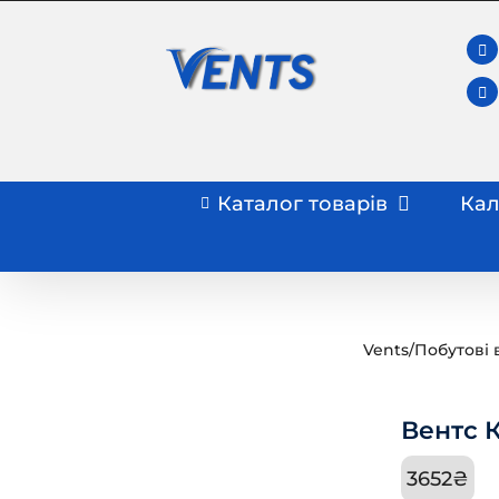
Skip
to
content
Каталог товарів
Кал
Vents
/
Побутові 
Вентс 
3652
₴