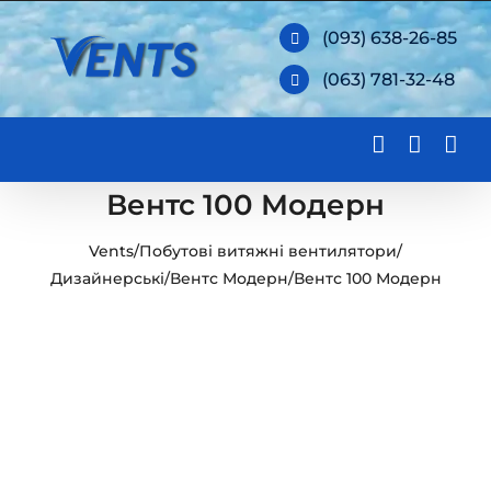
Skip
(093) 638-26-85
to
(063) 781-32-48
content
Вентс 100 Модерн
Vents
/
Побутові витяжні вентилятори
/
Дизайнерські
/
Вентс Модерн
/
Вентс 100 Модерн