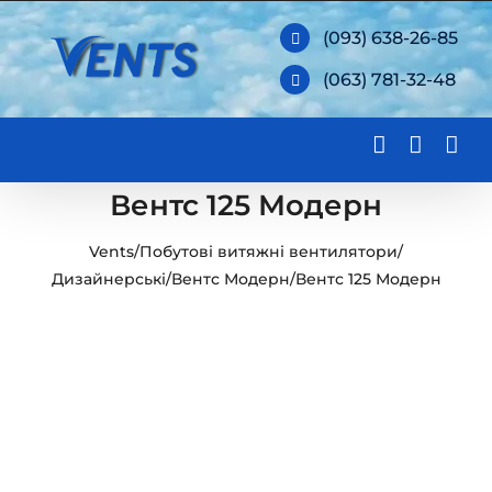
Skip
(093) 638-26-85
to
(063) 781-32-48
content
Вентс 125 Модерн
Vents
/
Побутові витяжні вентилятори
/
Дизайнерські
/
Вентс Модерн
/
Вентс 125 Модерн