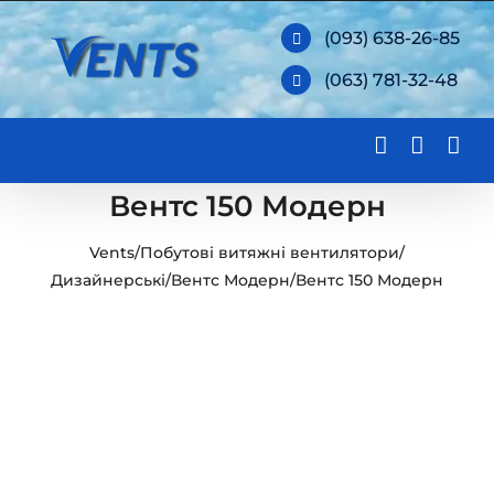
Skip
(093) 638-26-85
to
(063) 781-32-48
content
Вентс 150 Модерн
Vents
/
Побутові витяжні вентилятори
/
Дизайнерські
/
Вентс Модерн
/
Вентс 150 Модерн