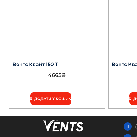
Вентс Квайт 150 Т
Вентс Ква
4665
₴
ДОДАТИ У КОШИК
Д