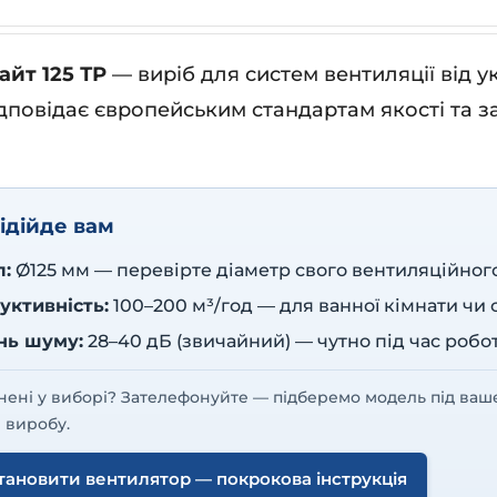
айт 125 ТР
— виріб для систем вентиляції від 
дповідає європейським стандартам якості та з
ідійде вам
л:
Ø125 мм — перевірте діаметр свого вентиляційног
уктивність:
100–200 м³/год — для ванної кімнати чи
ень шуму:
28–40 дБ (звичайний) — чутно під час робо
нені у виборі? Зателефонуйте — підберемо модель під ваш
 виробу.
тановити вентилятор — покрокова інструкція