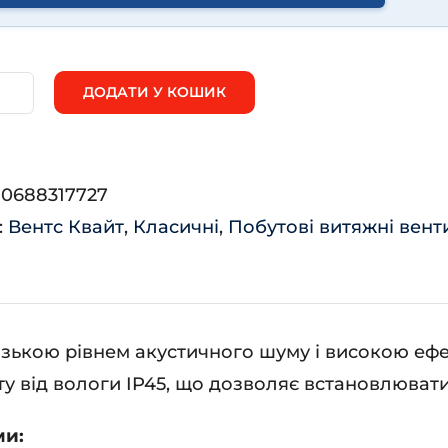
ДОДАТИ У КОШИК
нтс
айт
:
0688317727
:
Вентс Квайт
,
Класичні
,
Побутові витяжні вен
ькість
изькою рівнем акустичного шуму і високою еф
ту від вологи IP45, що дозволяє встановлюват
ми: