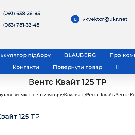
(093) 638-26-85
vkvektor@ukr.net
(063) 781-32-48
ькулятор підбору
BLAUBERG
Про ком
Контакти
Повернути товар
Вентс Квайт 125 ТР
утові витяжні вентилятори
/
Класичні
/
Вентс Квайт
/
Вентс Кв
вайт 125 ТР