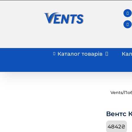
Skip
to
content
Каталог товарів
Кал
Vents
/
Поб
Вентс К
4842
₴