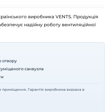
українського виробника VENTS. Продукція
абезпечує надійну роботу вентиляційної
о отвору
 суміщеного санвузла
ти
е приміщення. Гарантія виробника вказана в