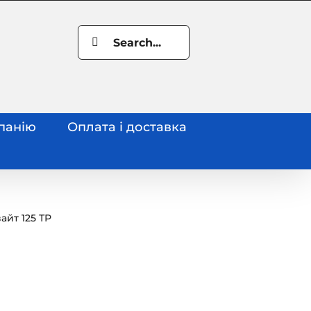
Search
for:
панію
Оплата і доставка
айт 125 ТР