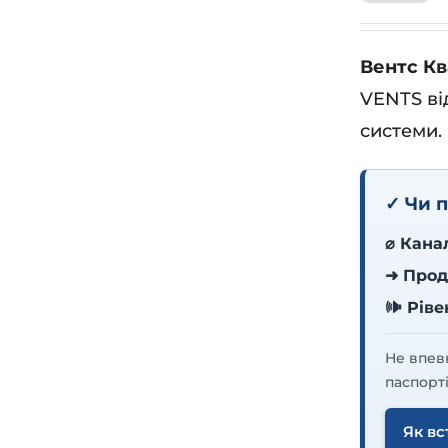
Вентс Кв
VENTS ві
системи.
✓ Чи п
⌀ Кана
➜ Прод
🕪 Рів
Не впев
паспорті
Як вс