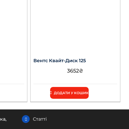
Вентс Квайт-Диск 125
3652
₴
ДОДАТИ У КОШИК
ка,
Статті