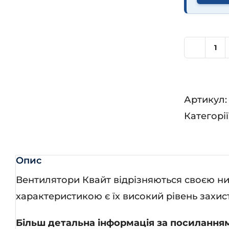
Ве
Кв
125
Артикул
ТР
Категорії
кіл
Опис
Вентилятори Квайт відрізняються своєю н
характеристикою є їх високий рівень захис
Більш детальна інформація за посилання