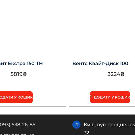
йт Екстра 150 ТН
Вентс Квайт-Диск 100
5819
₴
3224
₴
ОДАТИ У КОШИК
ДОДАТИ У КОШИК
(093) 638-26-85
Київ, вул. Гродненсь
32