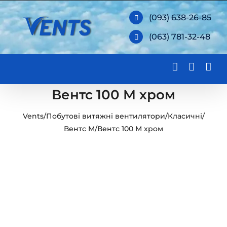
Skip
(093) 638-26-85
to
(063) 781-32-48
content
Вентс 100 М хром
Vents
/
Побутові витяжні вентилятори
/
Класичні
/
Вентс М
/
Вентс 100 М хром