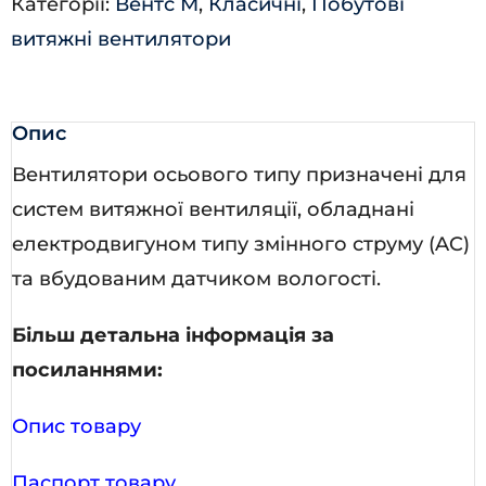
Категорії:
Вентс М
,
Класичні
,
Побутові
кількість
витяжні вентилятори
Опис
Вентилятори осьового типу призначені для
систем витяжної вентиляції, обладнані
електродвигуном типу змінного струму (AC)
та вбудованим датчиком вологості.
Більш детальна інформація за
посиланнями:
Опис товару
Паспорт товару