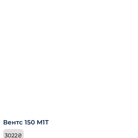
Вентс 150 М1Т
3022
₴