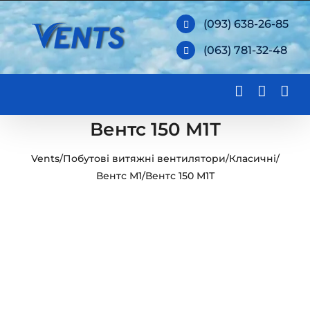
Skip
(093) 638-26-85
to
(063) 781-32-48
content
Вентс 150 М1Т
Vents
/
Побутові витяжні вентилятори
/
Класичні
/
Вентс М1
/
Вентс 150 М1Т