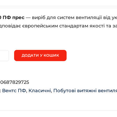
0 ПФ прес
— виріб для систем вентиляції від 
дповідає європейським стандартам якості та з
ДОДАТИ У КОШИК
нтс
0
Ф
:
0687829725
ес
:
Вентс ПФ
,
Класичні
,
Побутові витяжні вентил
ькість