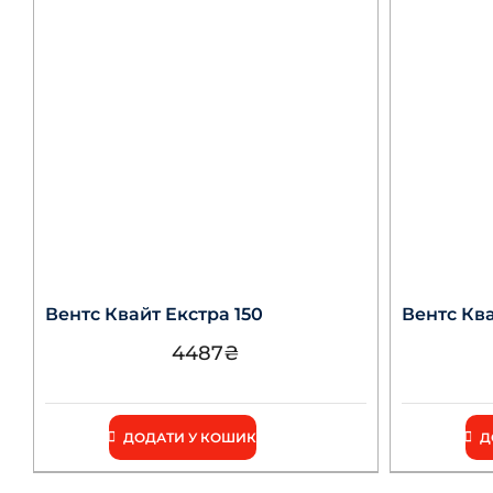
Вентс Квайт Екстра 150
Вентс Ква
4487
₴
ДОДАТИ У КОШИК
Д