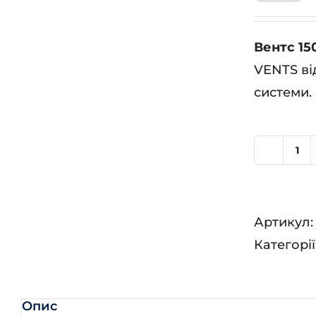
Вентс 15
VENTS ві
системи.
Ве
15
П
Артикул
пр
Категорії
кіл
Опис