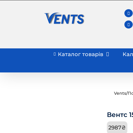
Skip
to
content
Каталог товарів
Кал
Vents
/
По
Вентс 
2987
₴