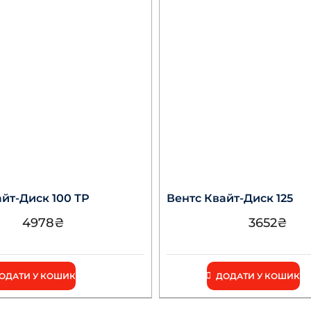
йт-Диск 100 ТР
Вентс Квайт-Диск 125
4978
₴
3652
₴
ОДАТИ У КОШИК
ДОДАТИ У КОШИК