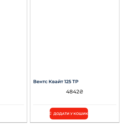
Вентс Квайт 125 ТР
4842
₴
ДОДАТИ У КОШИК