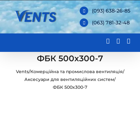
Skip
(093) 638-26-85
to
(063) 781-32-48
content
ФБК 500х300-7
Vents
/
Комерційна та промислова вентиляція
/
Аксесуари для вентиляційних систем
/
ФБК 500х300-7