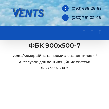
Skip
(093) 638-26-85
to
(063) 781-32-48
content
ФБК 900х500-7
Vents
/
Комерційна та промислова вентиляція
/
Аксесуари для вентиляційних систем
/
ФБК 900х500-7