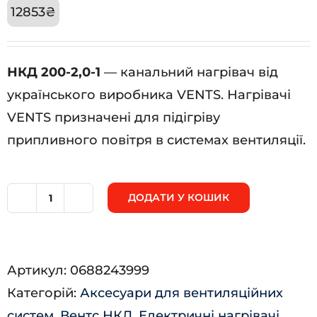
12853
₴
НКД 200-2,0-1
— канальний нагрівач від
українського виробника VENTS. Нагрівачі
VENTS призначені для підігріву
припливного повітря в системах вентиляції.
ДОДАТИ У КОШИК
НКД
200-
2,0-
Артикул:
0688243999
1
Категорій:
Аксесуари для вентиляційних
кількість
систем
,
Вентс НКД
,
Електричні нагрівачі
,