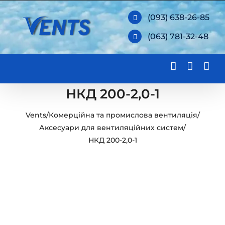
Skip
(093) 638-26-85
to
(063) 781-32-48
content
НКД 200-2,0-1
Vents
/
Комерційна та промислова вентиляція
/
Аксесуари для вентиляційних систем
/
НКД 200-2,0-1