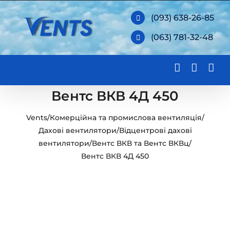
Skip
(093) 638-26-85
to
(063) 781-32-48
content
Вентс ВКВ 4Д 450
Vents
/
Комерційна та промислова вентиляція
/
Дахові вентилятори
/
Відцентрові дахові
вентилятори
/
Вентс ВКВ та Вентс ВКВц
/
Вентс ВКВ 4Д 450