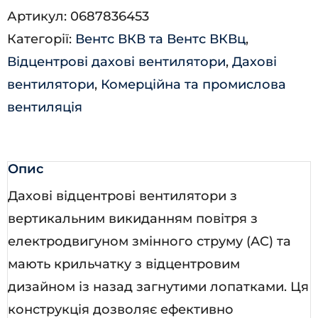
Артикул:
0687836453
450
Категорії:
Вентс ВКВ та Вентс ВКВц
,
кількість
Відцентрові дахові вентилятори
,
Дахові
вентилятори
,
Комерційна та промислова
вентиляція
Опис
Дахові відцентрові вентилятори з
вертикальним викиданням повітря з
електродвигуном змінного струму (AC) та
мають крильчатку з відцентровим
дизайном із назад загнутими лопатками. Ця
конструкція дозволяє ефективно