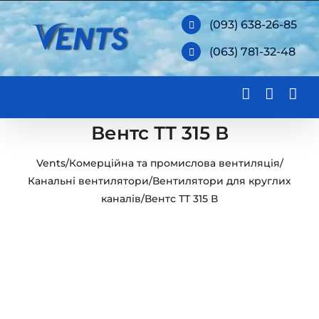
Skip
(093) 638-26-85
to
(063) 781-32-48
content
Вентс ТТ 315 В
Vents
/
Комерційна та промислова вентиляція
/
Канальні вентилятори
/
Вентилятори для круглих
каналів
/
Вентс ТТ 315 В