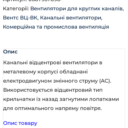
250
Категорії:
Вентилятори для круглих каналів
,
Б
Вентс ВЦ-ВК
,
Канальні вентилятори
,
кількість
Комерційна та промислова вентиляція
Опис
Канальні відцентрові вентилятори в
металевому корпусі обладнані
електродвигуном змінного струму (AC).
Використовується відцентровий тип
крильчатки із назад загнутими лопатками
для оптимального напряму повітря.
Опис товару