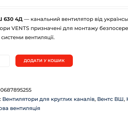
Ш 630 4Д
— канальний вентилятор від українсь
ори VENTS призначені для монтажу безпосере
 системи вентиляції.
ДОДАТИ У КОШИК
нтс
Ш
0
:
0687895255
:
Вентилятори для круглих каналів
,
Вентс ВШ
,
ькість
ва вентиляція