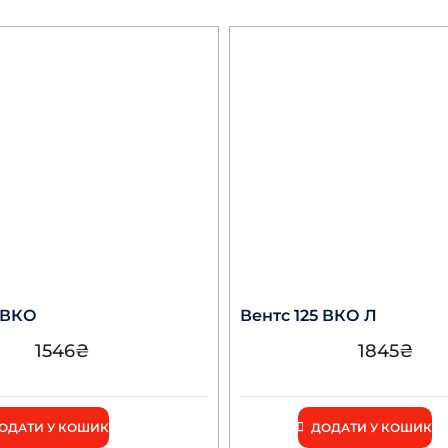
 ВКО
Вентс 125 ВКО Л
1546
₴
1845
₴
ОДАТИ У КОШИК
ДОДАТИ У КОШИК