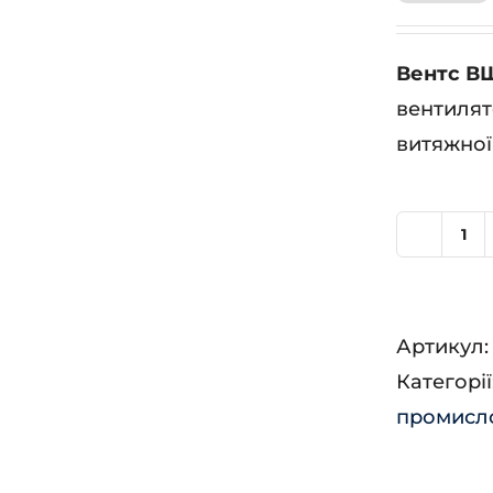
Вентс В
вентилят
витяжної
Ве
В
63
Артикул
4Д
Категорії
кіл
промисло