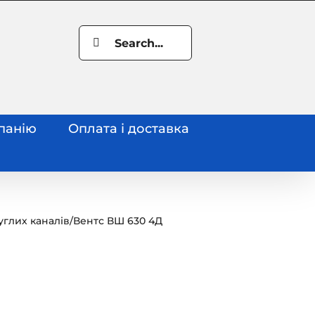
Search
for:
панію
Оплата і доставка
глих каналів
/
Вентс ВШ 630 4Д