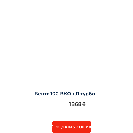
Вентс 100 ВКОк Л турбо
1868
₴
ДОДАТИ У КОШИК