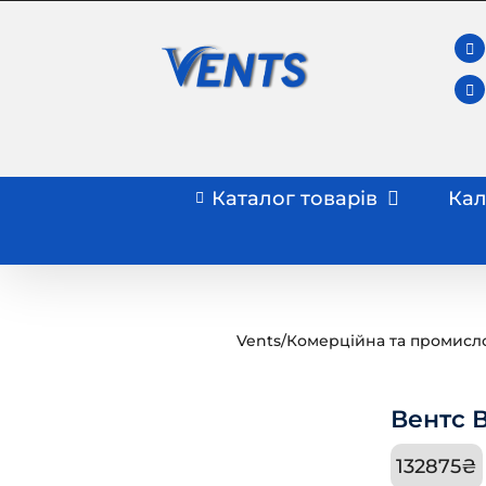
Skip
to
content
Каталог товарів
Кал
Vents
/
Комерційна та промисл
Вентс 
132875
₴