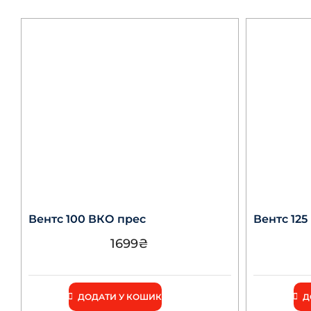
Вентс 100 ВКО прес
Вентс 125
1699
₴
ДОДАТИ У КОШИК
Д