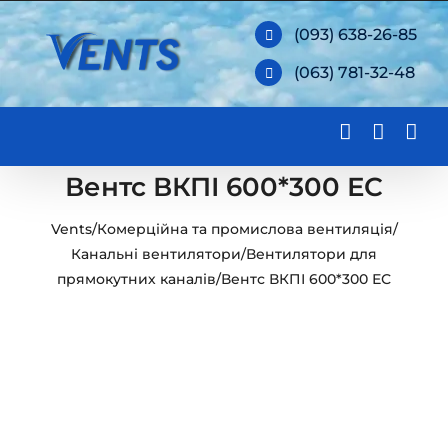
Skip
(093) 638-26-85
to
(063) 781-32-48
content
Вентс ВКПІ 600*300 ЕС
Vents
/
Комерційна та промислова вентиляція
/
Канальні вентилятори
/
Вентилятори для
прямокутних каналів
/
Вентс ВКПІ 600*300 ЕС