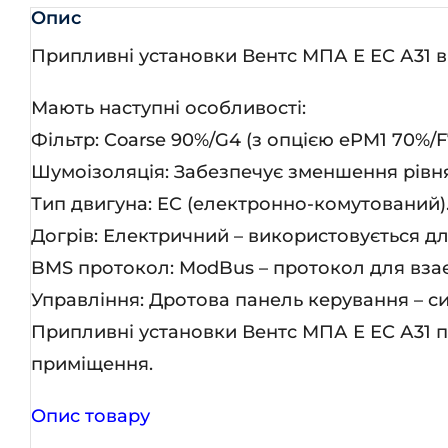
кіл
Опис
Припливні установки Вентс МПА Е ЕС А31 в 
Мають наступні особливості:
Фільтр: Coarse 90%/G4 (з опцією ePM1 70%/F
Шумоізоляція: Забезпечує зменшення рівня
Тип двигуна: EC (електронно-комутований)
Догрів: Електричний – використовується дл
BMS протокол: ModBus – протокол для взає
Управління: Дротова панель керування – с
Припливні установки Вентс МПА Е ЕС А31 п
приміщення.
Опис товару