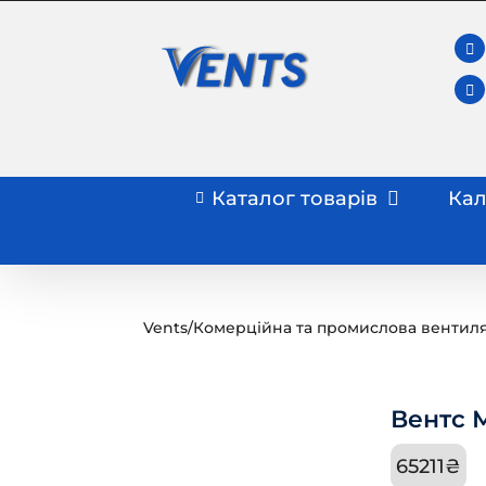
Skip
to
content
Каталог товарів
Кал
Vents
/
Комерційна та промислова вентил
Вентс М
65211
₴