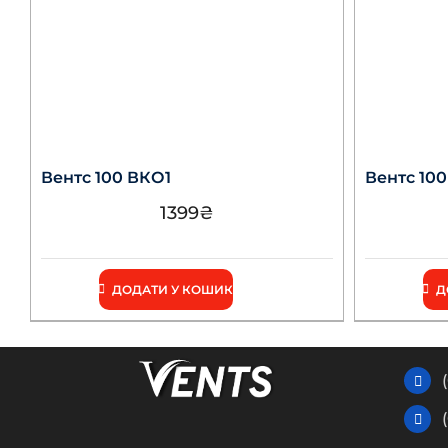
Вентс 100 ВКО1
Вентс 10
1399
₴
ДОДАТИ У КОШИК
Д