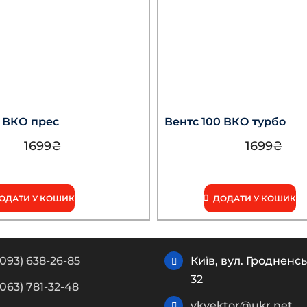
0 ВКО прес
Вентс 100 ВКО турбо
1699
₴
1699
₴
ОДАТИ У КОШИК
ДОДАТИ У КОШИК
(093) 638-26-85
Київ, вул. Гродненсь
32
(063) 781-32-48
vkvektor@ukr.net