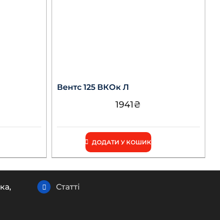
Вентс 125 ВКОк Л
1941
₴
ДОДАТИ У КОШИК
ка,
Статті