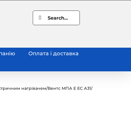
Search
for:
панію
Оплата і доставка
ктричним нагрівачем
/
Вентс МПА Е ЕС А31
/