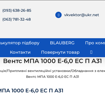
(093) 638-26-85
vkvektor@ukr.net
(063) 781-32-48
ькулятор підбору
BLAUBERG
Про ком
Контакти
Повернути товар
Вентс МПА 1000 Е-6,0 ЕС П А31
яція
/
Припливні вентиляційні установки
/
Обладнання з еле
Вентс МПА 1000 Е-6,0 ЕС П А31
ПА 1000 Е-6,0 ЕС П А31