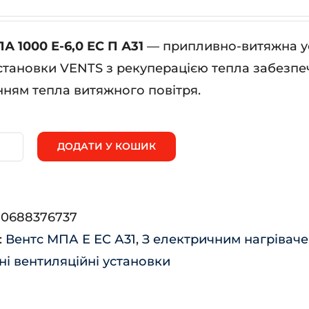
А 1000 Е-6,0 ЕС П А31
— припливно-витяжна ус
становки VENTS з рекуперацією тепла забезпе
ням тепла витяжного повітря.
ДОДАТИ У КОШИК
нтс
ПА
00
:
0688376737
,0
:
Вентс МПА Е ЕС А31
,
З електричним нагрівач
і вентиляційні установки
1