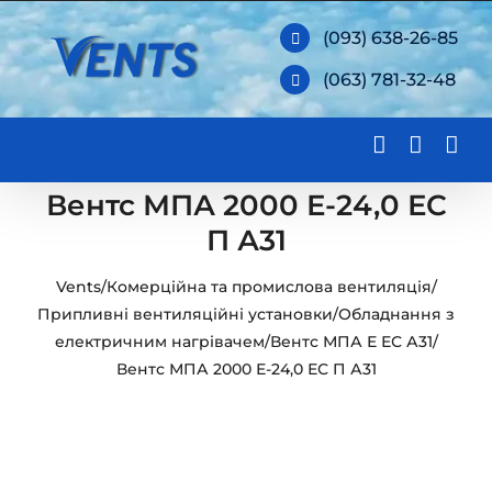
Skip
(093) 638-26-85
to
(063) 781-32-48
content
Вентс МПА 2000 Е-24,0 ЕС
П А31
Vents
/
Комерційна та промислова вентиляція
/
Припливні вентиляційні установки
/
Обладнання з
електричним нагрівачем
/
Вентс МПА Е ЕС А31
/
Вентс МПА 2000 Е-24,0 ЕС П А31