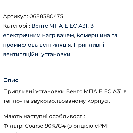
2000
Артикул:
0688380475
Е-24,0
Категорії:
Вентс МПА Е ЕС А31
,
З
ЕС
електричним нагрівачем
,
Комерційна та
П
промислова вентиляція
,
Припливні
А31
вентиляційні установки
кількість
Опис
Припливні установки Вентс МПА Е ЕС А31 в
тепло- та звукоізольованому корпусі.
Мають наступні особливості:
Фільтр: Coarse 90%/G4 (з опцією ePM1