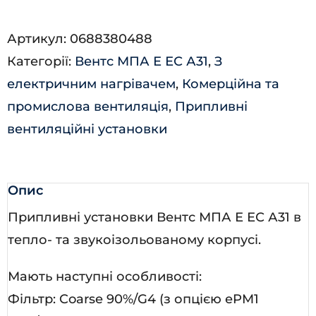
4000
Артикул:
0688380488
Е-45,0
Категорії:
Вентс МПА Е ЕС А31
,
З
EC
електричним нагрівачем
,
Комерційна та
П
промислова вентиляція
,
Припливні
А31
вентиляційні установки
кількість
Опис
Припливні установки Вентс МПА Е ЕС А31 в
тепло- та звукоізольованому корпусі.
Мають наступні особливості:
Фільтр: Coarse 90%/G4 (з опцією ePM1