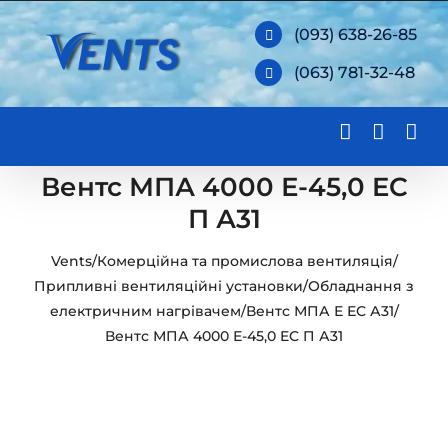
Skip
(093) 638-26-85
to
(063) 781-32-48
content
Вентс МПА 4000 Е-45,0 EC
П А31
Vents
/
Комерційна та промислова вентиляція
/
Припливні вентиляційні установки
/
Обладнання з
електричним нагрівачем
/
Вентс МПА Е ЕС А31
/
Вентс МПА 4000 Е-45,0 EC П А31