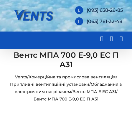
Skip
(093) 638-26-85
to
(063) 781-32-48
content
Вентс МПА 700 Е-9,0 ЕС П
А31
Vents
/
Комерційна та промислова вентиляція
/
Припливні вентиляційні установки
/
Обладнання з
електричним нагрівачем
/
Вентс МПА Е ЕС А31
/
Вентс МПА 700 Е-9,0 ЕС П А31