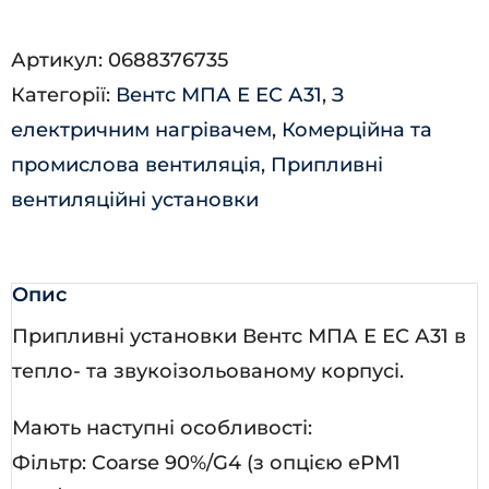
700
Артикул:
0688376735
Е-9,0
Категорії:
Вентс МПА Е ЕС А31
,
З
ЕС
електричним нагрівачем
,
Комерційна та
П
промислова вентиляція
,
Припливні
А31
вентиляційні установки
кількість
Опис
Припливні установки Вентс МПА Е ЕС А31 в
тепло- та звукоізольованому корпусі.
Мають наступні особливості:
Фільтр: Coarse 90%/G4 (з опцією ePM1