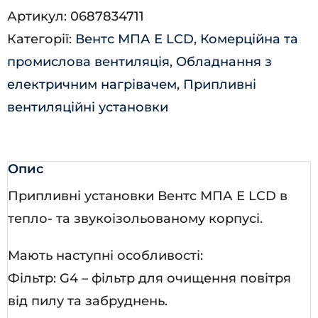
Артикул:
0687834711
Е3
Категорії:
Вентс МПА Е LCD
,
Комерційна та
LCD
промислова вентиляція
,
Обладнання з
кількість
електричним нагрівачем
,
Припливні
вентиляційні установки
Опис
Припливні установки Вентс МПА Е LCD в
тепло- та звукоізольованому корпусі.
Мають наступні особливості:
Фільтр: G4 – фільтр для очищення повітря
від пилу та забруднень.