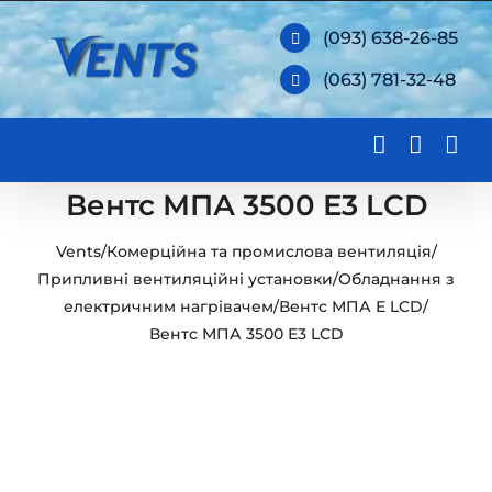
Skip
(093) 638-26-85
to
(063) 781-32-48
content
Вентс МПА 3500 Е3 LCD
Vents
/
Комерційна та промислова вентиляція
/
Припливні вентиляційні установки
/
Обладнання з
електричним нагрівачем
/
Вентс МПА Е LCD
/
Вентс МПА 3500 Е3 LCD