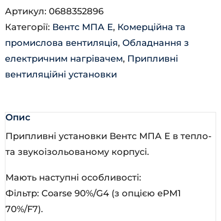
Артикул:
0688352896
Е-1,7
Категорії:
Вентс МПА Е
,
Комерційна та
П
промислова вентиляція
,
Обладнання з
А70
електричним нагрівачем
,
Припливні
кількість
вентиляційні установки
Опис
Припливні установки Вентс МПА Е в тепло-
та звукоізольованому корпусі.
Мають наступні особливості:
Фільтр: Coarse 90%/G4 (з опцією ePM1
70%/F7).