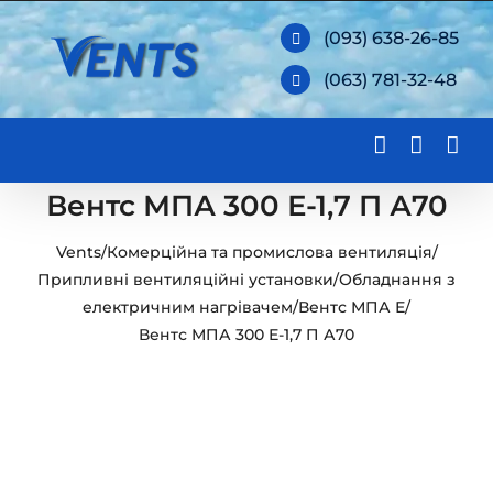
Skip
(093) 638-26-85
to
(063) 781-32-48
content
Вентс МПА 300 Е-1,7 П А70
Vents
/
Комерційна та промислова вентиляція
/
Припливні вентиляційні установки
/
Обладнання з
електричним нагрівачем
/
Вентс МПА Е
/
Вентс МПА 300 Е-1,7 П А70