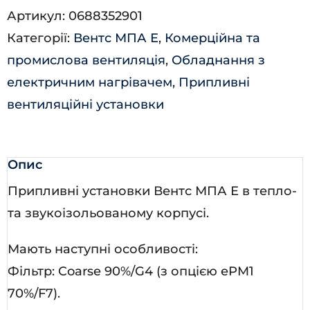
Артикул:
0688352901
Е-3,3
Категорії:
Вентс МПА Е
,
Комерційна та
Л
промислова вентиляція
,
Обладнання з
А70
електричним нагрівачем
,
Припливні
кількість
вентиляційні установки
Опис
Припливні установки Вентс МПА Е в тепло-
та звукоізольованому корпусі.
Мають наступні особливості:
Фільтр: Coarse 90%/G4 (з опцією ePM1
70%/F7).