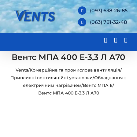
Skip
(093) 638-26-85
to
(063) 781-32-48
content
Вентс МПА 400 Е-3,3 Л А70
Vents
/
Комерційна та промислова вентиляція
/
Припливні вентиляційні установки
/
Обладнання з
електричним нагрівачем
/
Вентс МПА Е
/
Вентс МПА 400 Е-3,3 Л А70