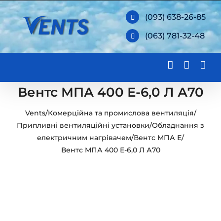
Skip
(093) 638-26-85
to
(063) 781-32-48
content
Вентс МПА 400 Е-6,0 Л А70
Vents
/
Комерційна та промислова вентиляція
/
Припливні вентиляційні установки
/
Обладнання з
електричним нагрівачем
/
Вентс МПА Е
/
Вентс МПА 400 Е-6,0 Л А70