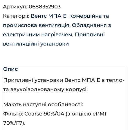
Артикул:
0688352903
Е-6,0
Категорії:
Вентс МПА Е
,
Комерційна та
Л
промислова вентиляція
,
Обладнання з
А70
електричним нагрівачем
,
Припливні
кількість
вентиляційні установки
Опис
Припливні установки Вентс МПА Е в тепло-
та звукоізольованому корпусі.
Мають наступні особливості:
Фільтр: Coarse 90%/G4 (з опцією ePM1
70%/F7).